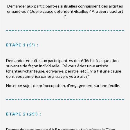
Demander aux participant·es si ils.elles connaissent des artistes
engagé·es ? Quelle cause défendent-ils.elles ? A travers quel art
?
ÉTAPE 1 (5') :
Demander ensuite aux participant·es de réfléchir à la question
suivante de façon individuelle : "si vous étiez un·e artiste
(chanteur/chanteuse, écrivain·e, peintre, etc.), y' a t-il une cause
dont vous aimeriez parler à travers votre art ?"
Noter ce sujet de préoccupation, d’engagement sur une feuille.
ÉTAPE 2 (25') :
Former des groupes de 4 à 5 personnes et distribuer la Fiche