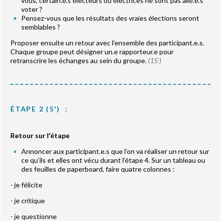
vous, certain.e.s électeurs ou électrices ne sont pas allé.e.s
voter ?
Pensez-vous que les résultats des vraies élections seront
semblables ?
Proposer ensuite un retour avec l’ensemble des participant.e.s.
Chaque groupe peut désigner un.e rapporteur.e pour
retranscrire les échanges au sein du groupe.
(15’)
ÉTAPE 2 (5') :
Retour sur l'étape
Annoncer aux participant.e.s que l’on va réaliser un retour sur
ce qu’ils et elles ont vécu durant l’étape 4. Sur un tableau ou
des feuilles de paperboard, faire quatre colonnes :
- je félicite
- je critique
- je questionne