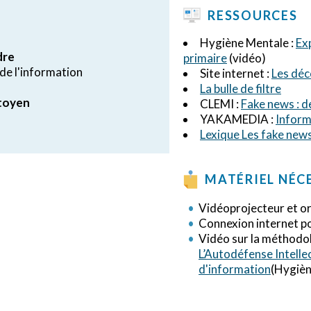
RESSOURCES
Hygiène Mentale :
Ex
dre
primaire
(vidéo)
de l'information
Site internet :
Les dé
La bulle de filtre
itoyen
CLEMI :
Fake news : d
YAKAMEDIA :
Inform
Lexique Les fake new
MATÉRIEL NÉC
Vidéoprojecteur et o
Connexion internet pou
Vidéo sur la méthodolo
L’Autodéfense Intellec
d'information
(Hygièn