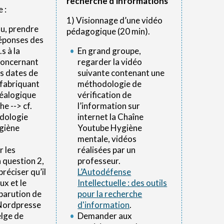
recherche d'informations
 :
1) Visionnage d’une vidéo
au, prendre
pédagogique (20 min).
réponses des
s à la
En grand groupe,
concernant
regarder la vidéo
les dates de
suivante contenant une
 fabriquant
méthodologie de
néalogique
vérification de
he --> cf.
l’information sur
dologie
internet la Chaîne
giène
Youtube Hygiène
mentale, vidéos
r les
réalisées par un
a question 2,
professeur.
préciser qu’il
L’Autodéfense
ux et le
Intellectuelle : des outils
parution de
pour la recherche
(Nordpresse
d'information
.
elge de
Demander aux