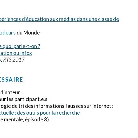
périences d’éducation aux médias dans une classe de
codeurs
du Monde
e quoi parle-t-on ?
ation ou Infox
s
,
RTS 2017
ESSAIRE
rdinateur
r les participant.e.s
gie de tri des informations fausses sur internet :
tuelle : des outils pour la recherche
e mentale, épisode 3)