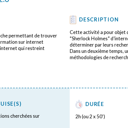
DESCRIPTION
Cette activité a pour objet 
erche permettant de trouver
“Sherlock Holmes” d’intern
ormation sur internet
déterminer par leurs recher
internet qui restreint
Dans un deuxième temps, u
méthodologies de recherche
UISE(S)
DURÉE
tions cherchées sur
2h (ou 2 x 50')