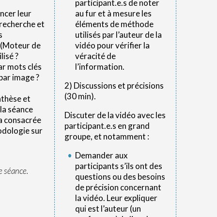
participant.e.s de noter
ncer leur
au fur et à mesure les
recherche et
éléments de méthode
s
utilisés par l’auteur de la
 (Moteur de
vidéo pour vérifier la
lisé ?
véracité de
r mots clés
l’information.
par image ?
2) Discussions et précisions
(30 min).
nthèse et
 la séance
Discuter de la vidéo avec les
a consacrée
participant.e.s en grand
odologie sur
groupe, et notamment :
Demander aux
participants s’ils ont des
e séance.
questions ou des besoins
de précision concernant
la vidéo. Leur expliquer
qui est l’auteur (un