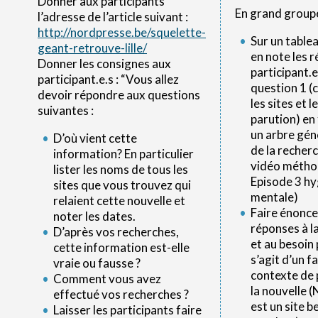
Donner aux participants
En grand groupe
l’adresse de l’article suivant :
http://nordpresse.be/squelette-
Sur un table
geant-retrouve-lille/
en note les 
Donner les consignes aux
participant.e.
participant.e.s : “Vous allez
question 1 (
devoir répondre aux questions
les sites et 
suivantes :
parution) en
un arbre gé
D’où vient cette
de la recherc
information? En particulier
vidéo métho
lister les noms de tous les
Episode 3 hy
sites que vous trouvez qui
mentale)
relaient cette nouvelle et
Faire énonce
noter les dates.
réponses à l
D’après vos recherches,
et au besoin 
cette information est-elle
s’agit d’un fa
vraie ou fausse ?
contexte de 
Comment vous avez
la nouvelle 
effectué vos recherches ?
est un site b
Laisser les participants faire