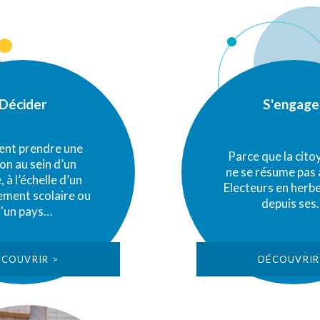
Décider
S'engage
nt prendre une
Parce que la cit
on au sein d’un
ne se résume pas 
 à l’échelle d’un
Electeurs en herb
ement scolaire ou
depuis ses
'un pays…
ÉCOUVRIR >
DÉCOUVRIR