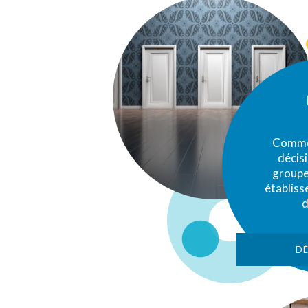
Comme
décisi
groupe,
établiss
d
D