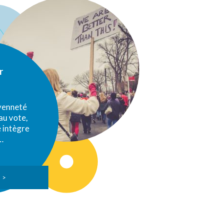
r
oyenneté
au vote,
e intègre
…
 >