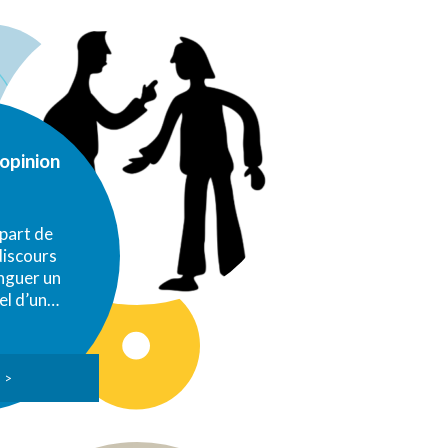
opinion
 part de
discours
inguer un
el d’un…
 >