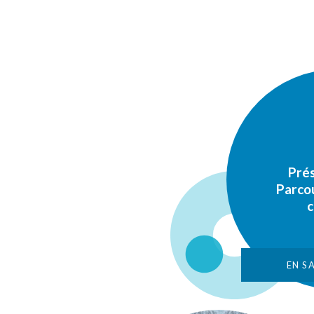
Prés
Parcou
c
EN SA