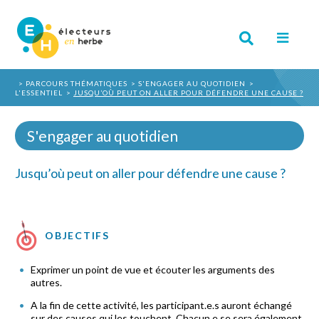
PARCOURS THÉMATIQUES
S'ENGAGER AU QUOTIDIEN
L'ESSENTIEL
JUSQU’OÙ PEUT ON ALLER POUR DÉFENDRE UNE CAUSE ?
S'engager au quotidien
Jusqu’où peut on aller pour défendre une cause ?
OBJECTIFS
Exprimer un point de vue et écouter les arguments des
autres.
A la fin de cette activité, les participant.e.s auront échangé
sur des causes qui les touchent. Chacun.e se sera également