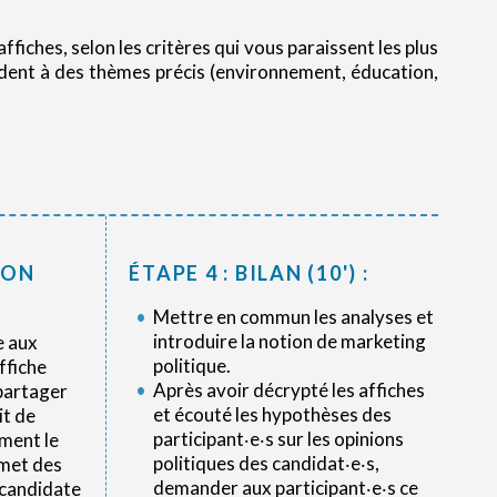
ffiches, selon les critères qui vous paraissent les plus
pondent à des thèmes précis (environnement, éducation,
ION
ÉTAPE 4 : BILAN (10') :
Mettre en commun les analyses et
introduire la notion de marketing
e aux
politique.
ffiche
Après avoir décrypté les affiches
partager
et écouté les hypothèses des
it de
participant‧e‧s sur les opinions
ment le
politiques des candidat‧e‧s,
smet des
demander aux participant‧e‧s ce
 candidate