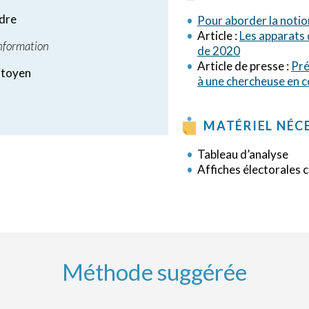
ndre
Pour aborder la notio
Article :
Les apparats d
information
de 2020
Article de presse :
Pré
itoyen
à une chercheuse en 
MATÉRIEL NÉC
Tableau d’analyse
Affiches électorales 
Méthode suggérée