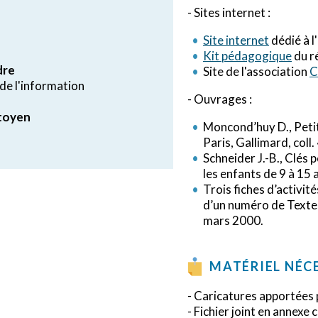
- Sites internet :
Site internet
dédié à l
Kit pédagogique
du ré
dre
Site de l'association
C
de l'information
- Ouvrages :
itoyen
Moncond’huy D., Petit
Paris, Gallimard, coll.
Schneider J.-B., Clés 
les enfants de 9 à 15 
Trois fiches d’activit
d’un numéro de Textes
mars 2000.
MATÉRIEL NÉC
- Caricatures apportées 
- Fichier joint en annex