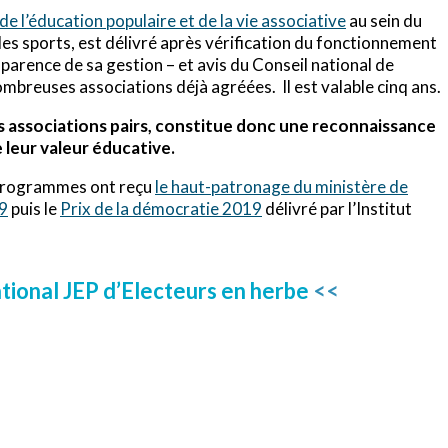
de l’éducation populaire et de la vie associative
au sein du
des sports, est délivré après vérification du fonctionnement
parence de sa gestion – et avis du Conseil national de
nombreuses associations déjà agréées. Il est valable cinq ans.
es associations pairs, constitue donc une reconnaissance
e leur valeur éducative.
s programmes ont reçu
le haut-patronage du ministère de
19
puis le
Prix de la démocratie 2019
délivré par l’Institut
tional JEP d’Electeurs en herbe
<<