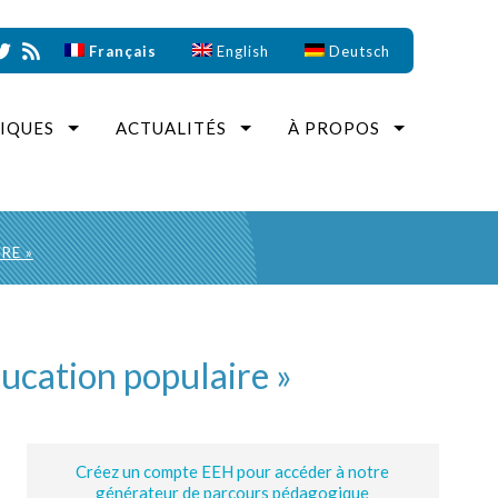
Français
English
Deutsch
IQUES
ACTUALITÉS
À PROPOS
RE »
ducation populaire »
Créez un compte EEH pour accéder à notre
générateur de parcours pédagogique