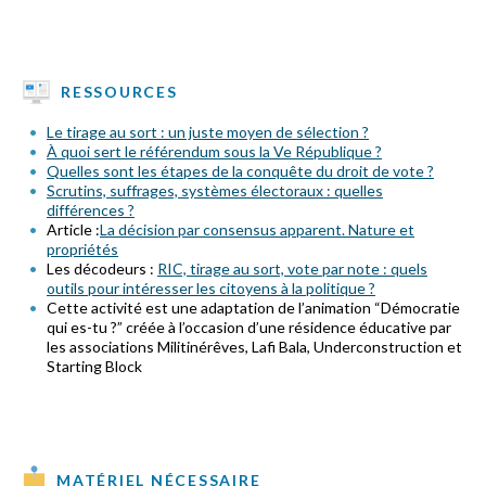
RESSOURCES
Le tirage au sort : un juste moyen de sélection ?
À quoi sert le référendum sous la Ve République ?
Quelles sont les étapes de la conquête du droit de vote ?
Scrutins, suffrages, systèmes électoraux : quelles
différences ?
Article :
La décision par consensus apparent. Nature et
propriétés
Les décodeurs :
RIC, tirage au sort, vote par note : quels
outils pour intéresser les citoyens à la politique ?
Cette activité est une adaptation de l’animation “Démocratie
qui es-tu ?” créée à l’occasion d’une résidence éducative par
les associations Militinérêves, Lafi Bala, Underconstruction et
Starting Block
MATÉRIEL NÉCESSAIRE