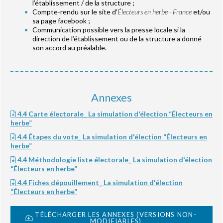
l’établissement / de la structure ;
Compte-rendu sur le site d'
Électeurs en herbe - France
et/ou
sa page facebook ;
Communication possible vers la presse locale si la
direction de l’établissement ou de la structure a donné
son accord au préalable.
Annexes
4.4 Carte électorale_ La simulation d'élection “Électeurs en
herbe”
4.4 Étapes du vote_ La simulation d'élection “Électeurs en
herbe”
4.4 Méthodologie liste électorale_ La simulation d'élection
“Électeurs en herbe”
4.4 Fiches dépouillement_ La simulation d'élection
“Électeurs en herbe”
TÉLÉCHARGER LES ANNEXES (VERSIONS NON-
MODIFIABLES)