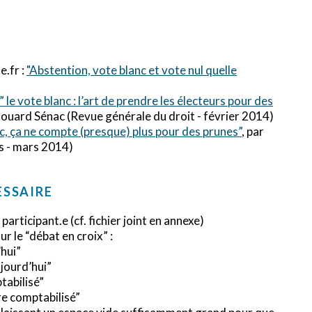
e.fr :
"Abstention, vote blanc et vote nul quelle
 le vote blanc : l’art de prendre les électeurs pour des
douard Sénac (Revue générale du droit - février 2014)
nc, ça ne compte (presque) plus pour des prunes”
, par
s - mars 2014)
ESSAIRE
participant.e (cf. fichier joint en annexe)
r le “débat en croix” :
’hui”
ujourd’hui”
tabilisé”
re comptabilisé”