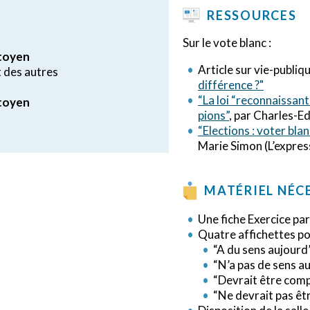
RESSOURCES
Sur le vote blanc :
itoyen
Article sur vie-publiqu
t des autres
différence ?"
“La loi “reconnaissant”
itoyen
pions”
, par Charles-E
“Elections : voter bla
Marie Simon (L’expres
MATÉRIEL NÉC
Une fiche Exercice par 
Quatre affichettes pou
“A du sens aujourd
“N’a pas de sens a
“Devrait être comp
“Ne devrait pas êt