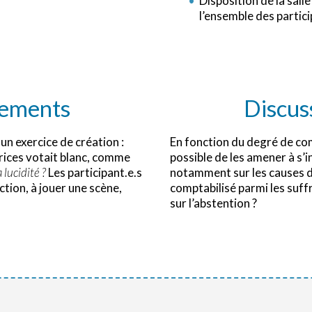
Disposition de la sal
l’ensemble des partici
gements
Discus
un exercice de création :
En fonction du degré de com
ctrices votait blanc, comme
possible de les amener à s’i
 lucidité ?
Les participant.e.s
notamment sur les causes de 
ction, à jouer une scène,
comptabilisé parmi les suffr
sur l’abstention ?