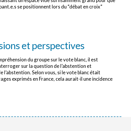
le laissant un espace vide suffisamment grand pour que
pant.e.s se positionnent lors du “débat en croix”
sions et perspectives
préhension du groupe sur le vote blanc, il est
nterroger sur la question de l’abstention et
l’abstention. Selon vous, si le vote blanc était
ages exprimés en France, cela aurait-il une incidence