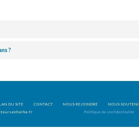
ans ?
LAN DU SITE
CONTACT
NOUS REJOINDRE
NOUS SOUTENI
teursenherbe.fr
Politique de confidentialité