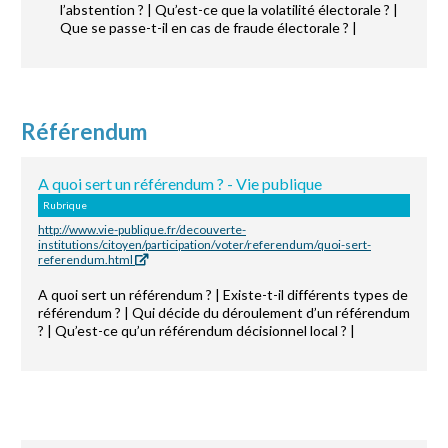
l’abstention ? | Qu’est-ce que la volatilité électorale ? |
Que se passe-t-il en cas de fraude électorale ? |
Référendum
A quoi sert un référendum ? - Vie publique
Rubrique
http://www.vie-publique.fr/decouverte-
institutions/citoyen/participation/voter/referendum/quoi-sert-
referendum.html
A quoi sert un référendum ? | Existe-t-il différents types de
référendum ? | Qui décide du déroulement d’un référendum
? | Qu’est-ce qu’un référendum décisionnel local ? |