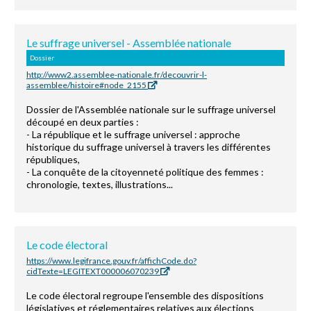
Le suffrage universel - Assemblée nationale
Dossier
http://www2.assemblee-nationale.fr/decouvrir-l-
assemblee/histoire#node_2155
Dossier de l'Assemblée nationale sur le suffrage universel
découpé en deux parties :
- La république et le suffrage universel : approche
historique du suffrage universel à travers les différentes
républiques,
- La conquête de la citoyenneté politique des femmes :
chronologie, textes, illustrations...
Le code électoral
https://www.legifrance.gouv.fr/affichCode.do?
cidTexte=LEGITEXT000006070239
Le code électoral regroupe l'ensemble des dispositions
législatives et réglementaires relatives aux élections