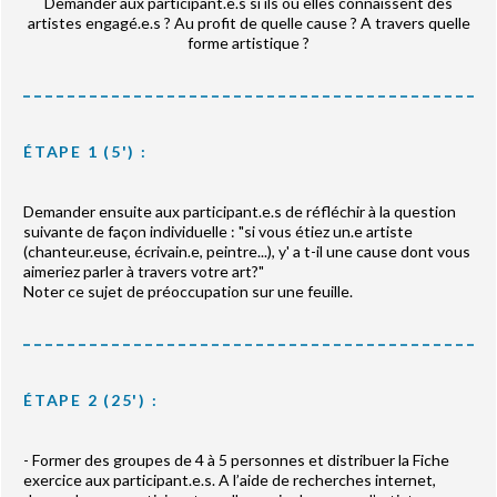
Demander aux participant.e.s si ils ou elles connaissent des
artistes engagé.e.s ? Au profit de quelle cause ? A travers quelle
forme artistique ?
ÉTAPE 1 (5') :
Demander ensuite aux participant.e.s de réfléchir à la question
suivante de façon individuelle : "si vous étiez un.e artiste
(chanteur.euse, écrivain.e, peintre...), y' a t-il une cause dont vous
aimeriez parler à travers votre art?"
Noter ce sujet de préoccupation sur une feuille.
ÉTAPE 2 (25') :
- Former des groupes de 4 à 5 personnes et distribuer la Fiche
exercice aux participant.e.s. A l’aide de recherches internet,